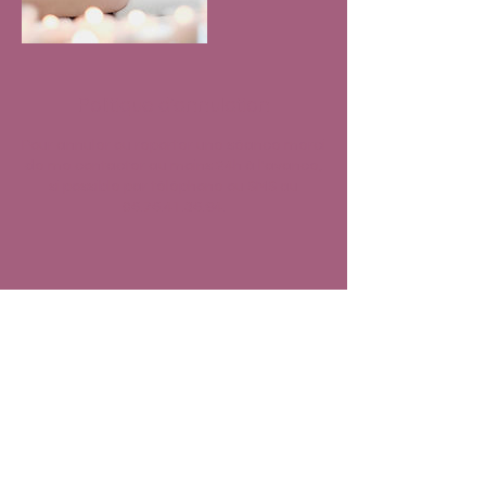
Politique d'annulation
Pour annuler ou reporter une séance merci
de me contacter au moins 24h à l'avance,
si possible par téléphone ou SMS au
06.76.41.36.94.
Coordonnées
0676413694
celine@physalismassages.net
2 Rue Gilardoni, Altkirch, France